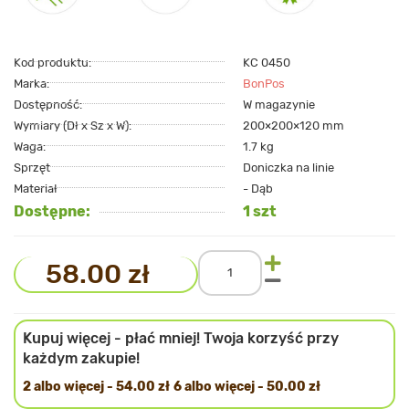
Kod produktu:
KC 0450
Marka:
BonPos
Dostępność:
W magazynie
Wymiary (Dł x Sz x W):
200×200×120 mm
Waga:
1.7 kg
Sprzęt
Doniczka na linie
Materiał
- Dąb
Dostępne:
1 szt
58.00 zł
Kupuj więcej - płać mniej! Twoja korzyść przy
każdym zakupie!
2 albo więcej - 54.00 zł
6 albo więcej - 50.00 zł