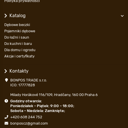
Polityka prywatności
Katalog
Dębowe beczki
Pojemniki dębowe
Do łaźni i saun
Do kuchni i baru
Dla domu i ogrodu
Akcje i certyfikaty
Kontakty
BONPOS TRADE s.r.o.
ICO: 17777828
Milady Horákové 116/109, Hradčany, 160 00 Praha 6
Godziny otwarcia:
Poniedziałek – Piątek: 9:00 – 18:00;
Sobota – Niedziela: Zamknięte;
+420 608 244 752
bonposcz@gmail.com