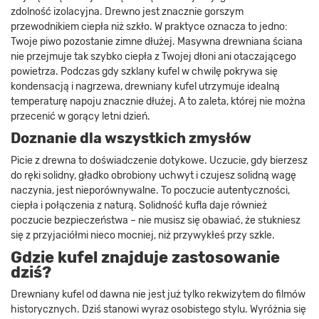
zdolność izolacyjna. Drewno jest znacznie gorszym
przewodnikiem ciepła niż szkło. W praktyce oznacza to jedno:
Twoje piwo pozostanie zimne dłużej. Masywna drewniana ściana
nie przejmuje tak szybko ciepła z Twojej dłoni ani otaczającego
powietrza. Podczas gdy szklany kufel w chwilę pokrywa się
kondensacją i nagrzewa, drewniany kufel utrzymuje idealną
temperaturę napoju znacznie dłużej. A to zaleta, której nie można
przecenić w gorący letni dzień.
Doznanie dla wszystkich zmysłów
Picie z drewna to doświadczenie dotykowe. Uczucie, gdy bierzesz
do ręki solidny, gładko obrobiony uchwyt i czujesz solidną wagę
naczynia, jest nieporównywalne. To poczucie autentyczności,
ciepła i połączenia z naturą. Solidność kufla daje również
poczucie bezpieczeństwa – nie musisz się obawiać, że stukniesz
się z przyjaciółmi nieco mocniej, niż przywykłeś przy szkle.
Gdzie kufel znajduje zastosowanie
dziś?
Drewniany kufel od dawna nie jest już tylko rekwizytem do filmów
historycznych. Dziś stanowi wyraz osobistego stylu. Wyróżnia się