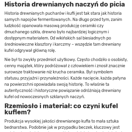
Historia drewnianych naczyń do picia
Historia drewnianych pucharów i kufli jest tak stara jak historia
samych napojów fermentowanych. Na długo przed tym, zanim
ludzkość opanowała masową produkcję ceramiki czy
dmuchanego szkła, drewno było najbardziej logicznym i
dostępnym materiałem. Od wikińskich sal biesiadnych po
średniowieczne klasztory i karczmy – wszędzie tam drewniany
kufel odgrywał główną rolę.
Nie był to zwykły przedmiot użytkowy. Często chodziło o osobisty,
cenny majątek, który podróżował z człowiekiem i znosił znacznie
surowsze traktowanie niż krucha ceramika. Był symbolem
statusu, przyjaźni i przynależności. Każde nacięcie, każda patyna
na powierzchni opowiadała swoją historię. To właśnie ta
autentyczność i historyczne powiązanie odróżniają drewniany
kufel od nowoczesnych szklanych naczyń.
Rzemiosło i materiał: co czyni kufel
kuflem?
Produkcja wysokiej jakości drewnianego kufla to mała sztuka
bednarstwa. Podobnie jak w przypadku beczek, kluczowy jest