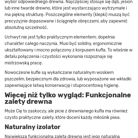
wybór odpowiedniego drewna. Najczęściej stosuje się dąb, jesion
lub inne twarde drewno, które jest wystarczająco wytrzymałe i
ma piękną strukturę. Poszczególne elementy (klepki) muszą być
precyzyjnie dopasowane i ściągnięte obręczami, aby zapewnić
absolutną szczelność.
Uchwyt nie jest tylko praktycznym elementem; dopełnia
charakter całego naczynia. Musi być solidny, ergonomicznie
ukształtowany i mocno połączony z korpusem kufla. To właśnie w
detalu połączenia i czystości wykonania rozpoznaje się
mistrzowską pracę.
Nowoczesne kufle są wykańczane naturalnym woskiem
pszczelim, bezpiecznym dla zdrowia, lub wyposażone we wkładki
zapewniające łatwą konserwację i stuprocentową higienę.
Więcej niż tylko wygląd: Funkcjonalne
zalety drewna
Może Cię to zaskoczy, ale picie z drewnianego kufla ma również
czysto praktyczne zalety, które doceni każdy miłośnik piwa.
Naturalny izolator
Największą funkcjonalną zaletą drewna jest jego naturalna