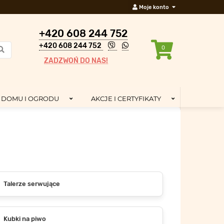
Moje konto
+420 608 244 752
+420 608 244 752
0
ZADZWOŃ DO NAS!
 DOMU I OGRODU
AKCJE I CERTYFIKATY
Talerze serwujące
Kubki na piwo