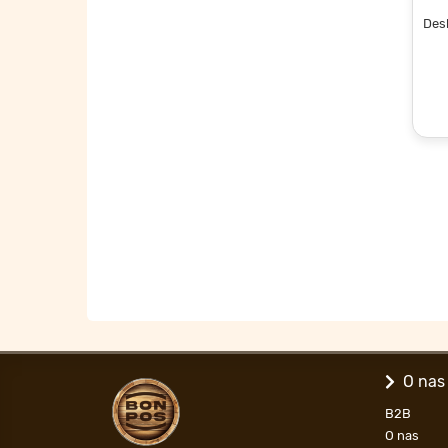
Desk
O nas
B2B
O nas