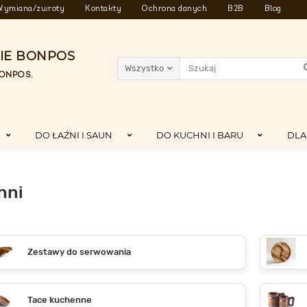
Wymiana/zwroty
Kontakty
Ochrona danych
B2B
Blog
IE BONPOS
Wszystko
 BONPOS.
DO ŁAŹNI I SAUN
DO KUCHNI I BARU
DLA
hni
Zestawy do serwowania
Tace kuchenne