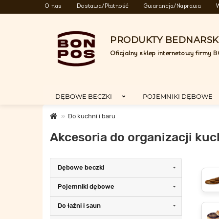
O nas
Dostawa/Płatność
Gwarancja/Naprawa
PRODUKTY BEDNARSK
Oficjalny sklep internetowy firmy
DĘBOWE BECZKI
POJEMNIKI DĘBOWE
Do kuchni i baru
Akcesoria do organizacji kuc
Dębowe beczki
Pojemniki dębowe
Do łaźni i saun