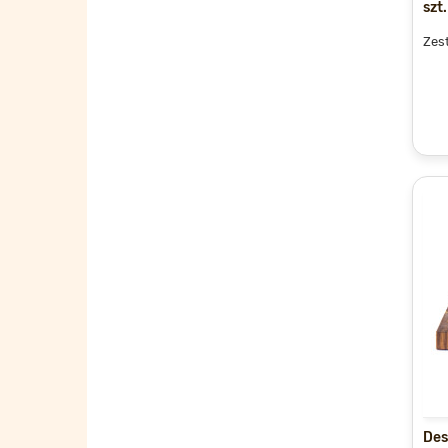
szt.
Zest
Des