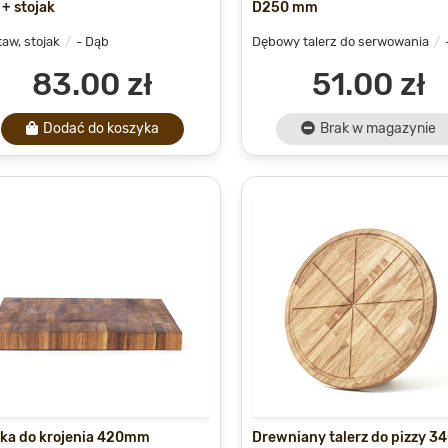
 + stojak
D250 mm
aw, stojak
- Dąb
Dębowy talerz do serwowania
83.00 zł
51.00 zł
Dodać do koszyka
Brak w magazynie
ka do krojenia 420mm
Drewniany talerz do pizzy 