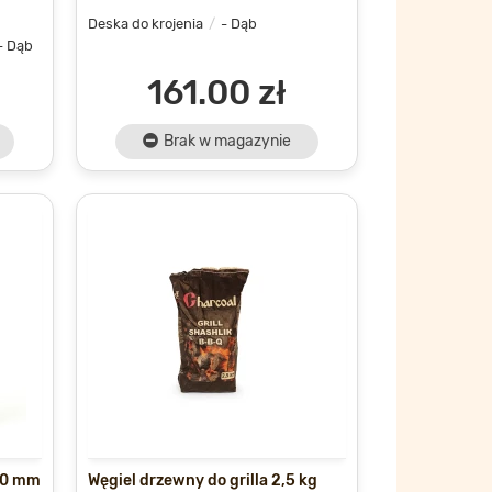
Deska do krojenia
- Dąb
- Dąb
161.00 zł
Brak w magazynie
340 mm
Węgiel drzewny do grilla 2,5 kg