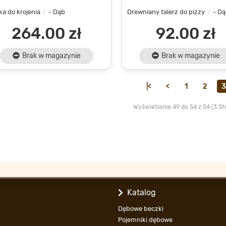
a do krojenia
- Dąb
Drewniany talerz do pizzy
- D
264.00 zł
92.00 zł
Brak w magazynie
Brak w magazynie
|<
<
1
2
3
Wyświetlanie 49 do 54 z 54 (3 St
Katalog
Dębowe beczki
Pojemniki dębowe