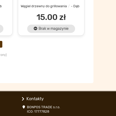
ąb
Węgiel drzewny do grillowania
- Dąb
15.00 zł
Brak w magazynie
rony)
Kontakty
BONPOS TRADE s.r.o.
ICO: 17777828