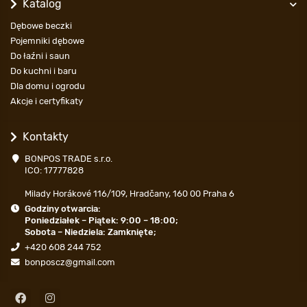
Katalog
Dębowe beczki
Pojemniki dębowe
Do łaźni i saun
Do kuchni i baru
Dla domu i ogrodu
Akcje i certyfikaty
Kontakty
BONPOS TRADE s.r.o.
ICO: 17777828
Milady Horákové 116/109, Hradčany, 160 00 Praha 6
Godziny otwarcia:
Poniedziałek – Piątek: 9:00 – 18:00;
Sobota – Niedziela: Zamknięte;
+420 608 244 752
bonposcz@gmail.com