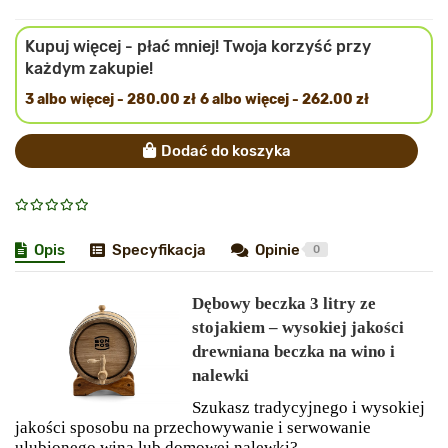
Kupuj więcej - płać mniej! Twoja korzyść przy
każdym zakupie!
3 albo więcej - 280.00 zł
6 albo więcej - 262.00 zł
Dodać do koszyka
Opis
Specyfikacja
Opinie
0
Dębowy beczka 3 litry ze
stojakiem – wysokiej jakości
drewniana beczka na wino i
nalewki
Szukasz tradycyjnego i wysokiej
jakości sposobu na przechowywanie i serwowanie
ulubionego wina lub domowej nalewki?