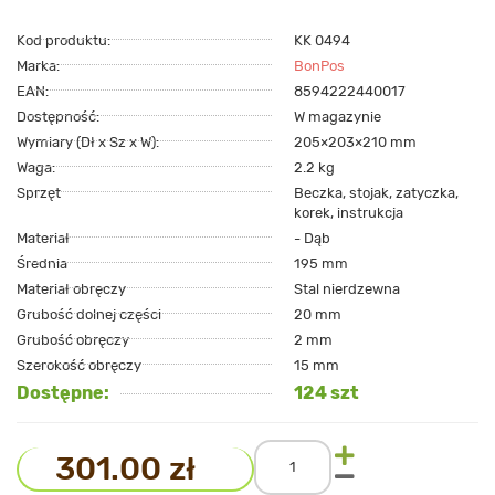
Kod produktu:
KK 0494
Marka:
BonPos
EAN:
8594222440017
Dostępność:
W magazynie
Wymiary (Dł x Sz x W):
205×203×210 mm
Waga:
2.2 kg
Sprzęt
Beczka, stojak, zatyczka,
korek, instrukcja
Materiał
- Dąb
Średnia
195 mm
Materiał obręczy
Stal nierdzewna
Grubość dolnej części
20 mm
Grubość obręczy
2 mm
Szerokość obręczy
15 mm
Dostępne:
124 szt
301.00 zł