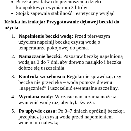
Beczka jest łatwa do przenoszenia dzięki
kompaktowym wymiarom 3 litrów
Stojak zapewnia stabilność i estetyczny wygląd
Krótka instrukcja: Przygotowanie dębowej beczki do
użycia
1.
Napełnienie beczki wodą:
Przed pierwszym
użyciem napełnij beczkę czystą wodą o
temperaturze pokojowej do pełna.
2.
Namaczanie beczki:
Pozostaw beczkę napełnioną
wodą na 3 do 7 dni, aby drewno nasiąkło i beczka
dobrze się uszczelniła.
3.
Kontrola szczelności:
Regularnie sprawdzaj, czy
beczka nie przecieka – woda pomoże drewnu
„napęcznieć” i uszczelnić ewentualne szczeliny.
4.
Wymiana wody:
W czasie namaczania możesz
wymienić wodę raz, aby była świeża.
5.
Po upływie czasu:
Po 3–7 dniach opróżnij beczkę i
przepłucz ją czystą wodą przed napełnieniem
winem lub nalewką.